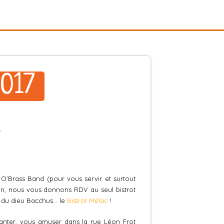
2017
 O’Brass Band (pour vous servir et surtout
en, nous vous donnons RDV au seul bistrot
e du dieu Bacchus… le
Bistrot Mélac
!
anter, vous amuser dans la rue Léon Frot