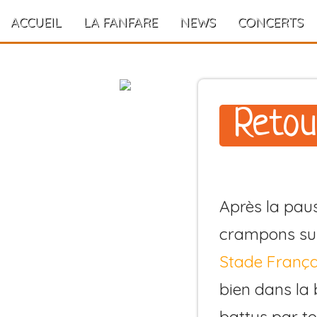
ACCUEIL
LA FANFARE
NEWS
CONCERTS
Retou
Après la paus
crampons sur
Stade França
bien dans la 
battus par to