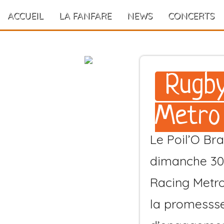
ACCUEIL
LA FANFARE
NEWS
CONCERTS
Rugby
Metro
Le Poil’O Br
dimanche 30 
Racing Metro
la promesss