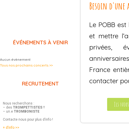
Besoin d'une 
Le POBB est 
et mettre l’
ÉVÉNEMENTS À VENIR
privées, é
anniversair
Aucun évènement
Tous nos prochains concerts >>
France entiè
contacter pou
RECRUTEMENT
Ils nous
Nous recherchons :
– des
TROMPETTISTES
!!
– un.e
TROMBONISTE
Contacte nous pour plus d’info !
+ d’info >>