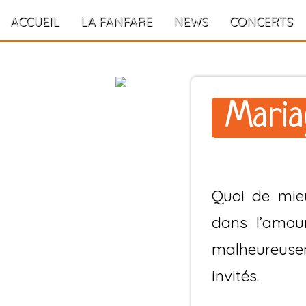
ACCUEIL
LA FANFARE
NEWS
CONCERTS
Maria
Quoi de mieu
dans l’amour
malheureusem
invités.