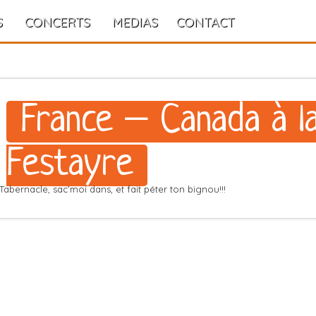
S
CONCERTS
MEDIAS
CONTACT
France – Canada à l
Festayre
Tabernacle, sac’moi dans, et fait péter ton bignou!!!