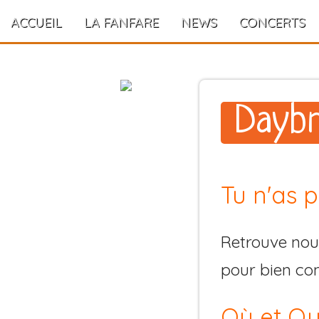
ACCUEIL
LA FANFARE
NEWS
CONCERTS
Daybr
Tu n'as p
Retrouve no
pour bien co
Où et Q