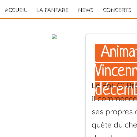
ACCUEIL
LA FANFARE
NEWS
CONCERTS
Anima
Vincen
Le Poil O’ B
décem
il commence 
ses propres c
quête du che