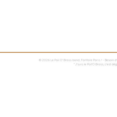
© 2026
Le Poil O' Brass band, Fanfare Paris !
- Besoin d
"J'suis le Poil'O Brass, c'est dé