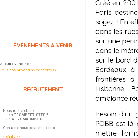
Créé en 2001
Paris destin
soyez ! En ef
dans les rues
sur une pénic
ÉVÉNEMENTS À VENIR
dans le métro
sur le bord 
Aucun évènement
Bordeaux, à 
Tous nos prochains concerts >>
frontières à
Lisbonne, B
RECRUTEMENT
ambiance réu
Nous recherchons :
Besoin d’un
– des
TROMPETTISTES
!!
– un.e
TROMBONISTE
POBB est là 
Contacte nous pour plus d’info !
mettre l’am
+ d’info >>